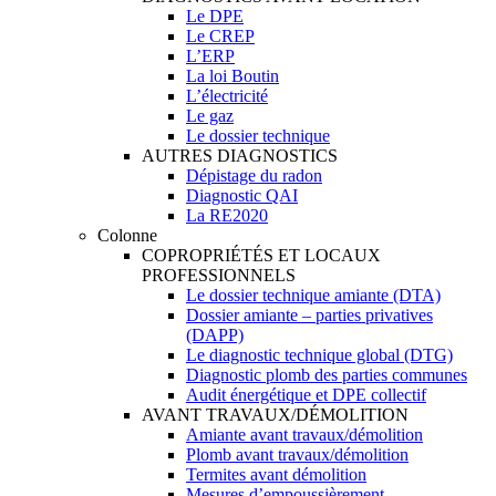
Le DPE
Le CREP
L’ERP
La loi Boutin
L’électricité
Le gaz
Le dossier technique
AUTRES DIAGNOSTICS
Dépistage du radon
Diagnostic QAI
La RE2020
Colonne
COPROPRIÉTÉS ET LOCAUX
PROFESSIONNELS
Le dossier technique amiante (DTA)
Dossier amiante – parties privatives
(DAPP)
Le diagnostic technique global (DTG)
Diagnostic plomb des parties communes
Audit énergétique et DPE collectif
AVANT TRAVAUX/DÉMOLITION
Amiante avant travaux/démolition
Plomb avant travaux/démolition
Termites avant démolition
Mesures d’empoussièrement