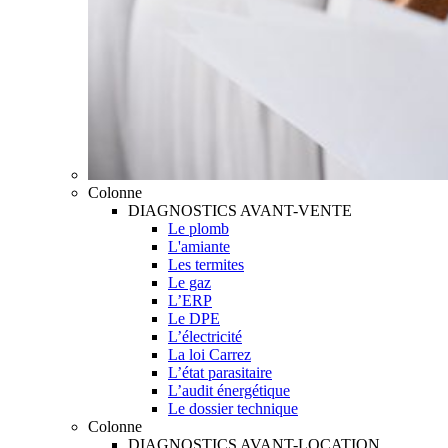
Colonne
DIAGNOSTICS AVANT-VENTE
Le plomb
L'amiante
Les termites
Le gaz
L’ERP
Le DPE
L’électricité
La loi Carrez
L’état parasitaire
L’audit énergétique
Le dossier technique
Colonne
DIAGNOSTICS AVANT-LOCATION