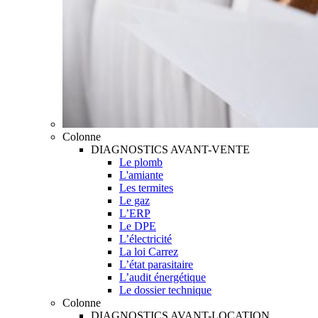
Colonne
DIAGNOSTICS AVANT-VENTE
Le plomb
L'amiante
Les termites
Le gaz
L’ERP
Le DPE
L’électricité
La loi Carrez
L’état parasitaire
L’audit énergétique
Le dossier technique
Colonne
DIAGNOSTICS AVANT-LOCATION