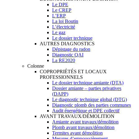
Le DPE
Le CREP
L’ERP
La loi Boutin
L’électricité
Le gaz
Le dossier technique
AUTRES DIAGNOSTICS
Dépistage du radon
Diagnostic QAI
La RE2020
Colonne
COPROPRIÉTÉS ET LOCAUX
PROFESSIONNELS
Le dossier technique amiante (DTA)
Dossier amiante – parties privatives
(DAPP)
Le diagnostic technique global (DTG)
Diagnostic plomb des parties communes
Audit énergétique et DPE collectif
AVANT TRAVAUX/DÉMOLITION
Amiante avant travaux/démolition
Plomb avant travaux/démolition
Termites avant démolition
Mesures d’empoussièrement