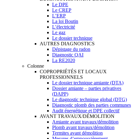
Le DPE
Le CREP
L’ERP
La loi Boutin
L’électricité
Le gaz
Le dossier technique
AUTRES DIAGNOSTICS
Dépistage du radon
Diagnostic QAI
La RE2020
Colonne
COPROPRIÉTÉS ET LOCAUX
PROFESSIONNELS
Le dossier technique amiante (DTA)
Dossier amiante – parties privatives
(DAPP)
Le diagnostic technique global (DTG)
Diagnostic plomb des parties communes
Audit énergétique et DPE collectif
AVANT TRAVAUX/DÉMOLITION
Amiante avant travaux/démolition
Plomb avant travaux/démolition
Termites avant démolition
Mesures d’empoussièrement