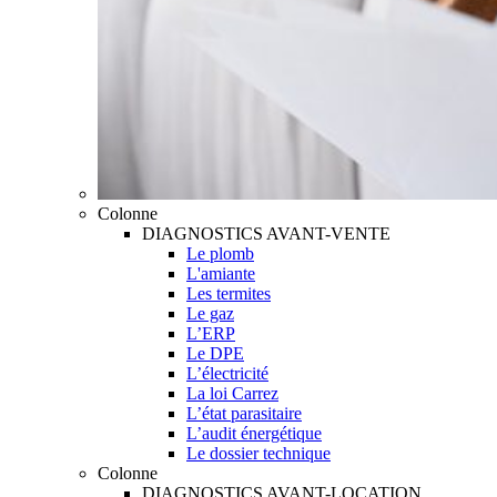
Colonne
DIAGNOSTICS AVANT-VENTE
Le plomb
L'amiante
Les termites
Le gaz
L’ERP
Le DPE
L’électricité
La loi Carrez
L’état parasitaire
L’audit énergétique
Le dossier technique
Colonne
DIAGNOSTICS AVANT-LOCATION