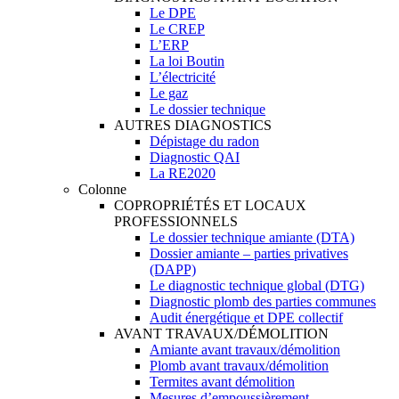
Le DPE
Le CREP
L’ERP
La loi Boutin
L’électricité
Le gaz
Le dossier technique
AUTRES DIAGNOSTICS
Dépistage du radon
Diagnostic QAI
La RE2020
Colonne
COPROPRIÉTÉS ET LOCAUX
PROFESSIONNELS
Le dossier technique amiante (DTA)
Dossier amiante – parties privatives
(DAPP)
Le diagnostic technique global (DTG)
Diagnostic plomb des parties communes
Audit énergétique et DPE collectif
AVANT TRAVAUX/DÉMOLITION
Amiante avant travaux/démolition
Plomb avant travaux/démolition
Termites avant démolition
Mesures d’empoussièrement