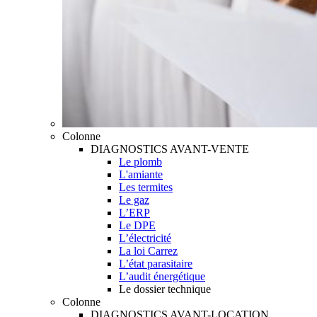
Colonne
DIAGNOSTICS AVANT-VENTE
Le plomb
L'amiante
Les termites
Le gaz
L’ERP
Le DPE
L’électricité
La loi Carrez
L’état parasitaire
L’audit énergétique
Le dossier technique
Colonne
DIAGNOSTICS AVANT-LOCATION