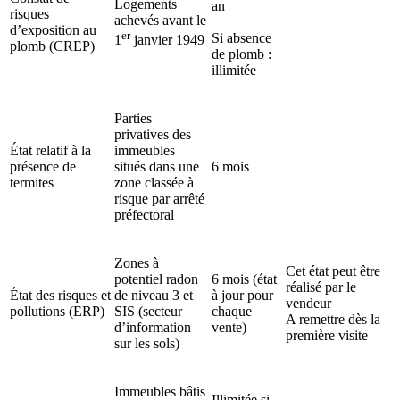
Logements
an
risques
achevés avant le
d’exposition au
er
Si absence
1
janvier 1949
plomb (CREP)
de plomb :
illimitée
Parties
privatives des
État relatif à la
immeubles
présence de
situés dans une
6 mois
termites
zone classée à
risque par arrêté
préfectoral
Zones à
Cet état peut être
potentiel radon
6 mois (état
réalisé par le
État des risques et
de niveau 3 et
à jour pour
vendeur
pollutions (ERP)
SIS (secteur
chaque
A remettre dès la
d’information
vente)
première visite
sur les sols)
Immeubles bâtis
Illimitée si