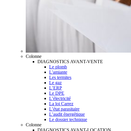
Colonne
DIAGNOSTICS AVANT-VENTE
Le plomb
L'amiante
Les termites
Le gaz
L’ERP
Le DPE
L’électricité
La loi Carrez
L’état parasitaire
L’audit énergétique
Le dossier technique
Colonne
DIAGNOSTICS AVANT-LOCATION