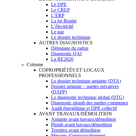
Le DPE
Le CREP
L’ERP
La loi Boutin
L’électricité
Le gaz
Le dossier technique
AUTRES DIAGNOSTICS
Dépistage du radon
Diagnostic QAI
La RE2020
Colonne
COPROPRIÉTÉS ET LOCAUX
PROFESSIONNELS
Le dossier technique amiante (DTA)
Dossier amiante – parties privatives
(DAPP)
Le diagnostic technique global (DTG)
Diagnostic plomb des parties communes
Audit énergétique et DPE collectif
AVANT TRAVAUX/DÉMOLITION
Amiante avant travaux/démolition
Plomb avant travaux/démolition
Termites avant démolition
Mesures d’empoussièrement