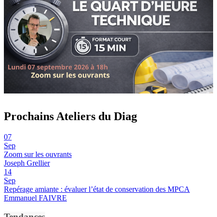
Prochains Ateliers du Diag
07
Sep
Zoom sur les ouvrants
Joseph Grellier
14
Sep
Repérage amiante : évaluer l’état de conservation des MPCA
Emmanuel FAIVRE
Tendances