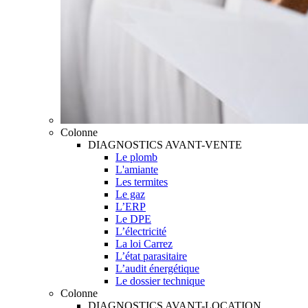
Colonne
DIAGNOSTICS AVANT-VENTE
Le plomb
L'amiante
Les termites
Le gaz
L’ERP
Le DPE
L’électricité
La loi Carrez
L’état parasitaire
L’audit énergétique
Le dossier technique
Colonne
DIAGNOSTICS AVANT-LOCATION