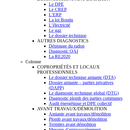
Le DPE
Le CREP
L’ERP
La loi Boutin
L’électricité
Le gaz
Le dossier technique
AUTRES DIAGNOSTICS
Dépistage du radon
Diagnostic QAI
La RE2020
Colonne
COPROPRIÉTÉS ET LOCAUX
PROFESSIONNELS
Le dossier technique amiante (DTA)
Dossier amiante – parties privatives
(DAPP)
Le diagnostic technique global (DTG)
Diagnostic plomb des parties communes
Audit énergétique et DPE collectif
AVANT TRAVAUX/DÉMOLITION
Amiante avant travaux/démolition
Plomb avant travaux/démolition
Termites avant démolition
Mesures d’empoussièrement