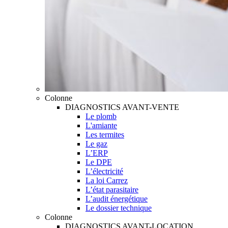
Colonne
DIAGNOSTICS AVANT-VENTE
Le plomb
L'amiante
Les termites
Le gaz
L’ERP
Le DPE
L’électricité
La loi Carrez
L’état parasitaire
L’audit énergétique
Le dossier technique
Colonne
DIAGNOSTICS AVANT-LOCATION