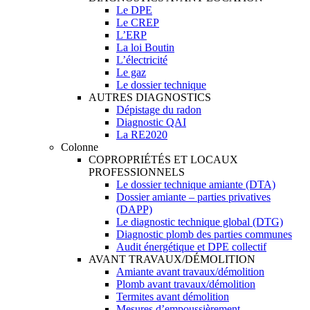
Le DPE
Le CREP
L’ERP
La loi Boutin
L’électricité
Le gaz
Le dossier technique
AUTRES DIAGNOSTICS
Dépistage du radon
Diagnostic QAI
La RE2020
Colonne
COPROPRIÉTÉS ET LOCAUX
PROFESSIONNELS
Le dossier technique amiante (DTA)
Dossier amiante – parties privatives
(DAPP)
Le diagnostic technique global (DTG)
Diagnostic plomb des parties communes
Audit énergétique et DPE collectif
AVANT TRAVAUX/DÉMOLITION
Amiante avant travaux/démolition
Plomb avant travaux/démolition
Termites avant démolition
Mesures d’empoussièrement